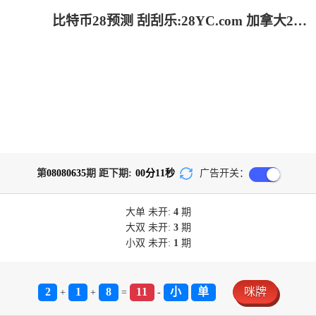
比特币28预测 刮刮乐:28YC.com 加拿大28-pc预测|加拿大PC结果查询|28在线预测咪牌查询|加拿大PC在线预测_专注研究_加拿大PC28_官方数据!
第
08080635
期 距下期:
00
分
11
秒
广告开关：
大单
未开:
4
期
大双
未开:
3
期
小双
未开:
1
期
2
1
8
11
小
单
咪牌
+
+
=
-