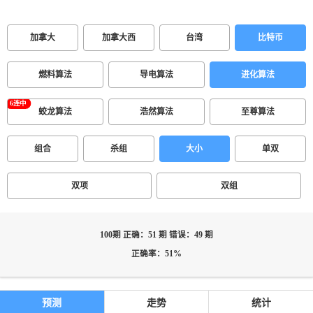
加拿大
加拿大西
台湾
比特币
燃料算法
导电算法
进化算法
蛟龙算法
浩然算法
至尊算法
组合
杀组
大小
单双
双项
双组
100期 正确：51 期 错误：49 期
正确率：51%
预测
走势
统计