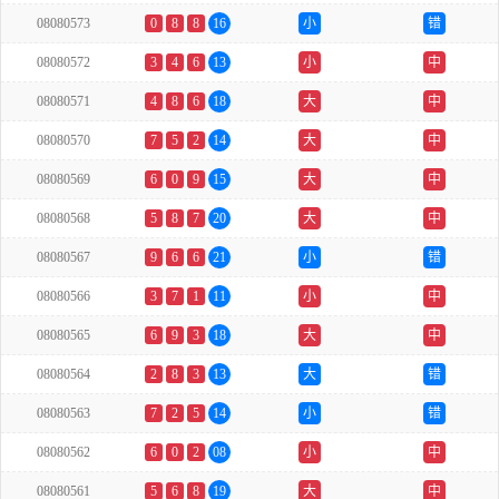
08080573
0
8
8
16
小
错
08080572
3
4
6
13
小
中
08080571
4
8
6
18
大
中
08080570
7
5
2
14
大
中
08080569
6
0
9
15
大
中
08080568
5
8
7
20
大
中
08080567
9
6
6
21
小
错
08080566
3
7
1
11
小
中
08080565
6
9
3
18
大
中
08080564
2
8
3
13
大
错
08080563
7
2
5
14
小
错
08080562
6
0
2
08
小
中
08080561
5
6
8
19
大
中