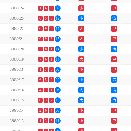
08080624
1
6
0
07
小
中
08080623
8
5
6
19
小
错
08080622
0
9
5
14
大
中
08080621
0
9
6
15
大
中
08080620
5
8
1
14
小
错
08080619
7
6
1
14
大
中
08080618
1
3
5
09
小
中
08080617
6
5
9
20
小
错
08080616
4
1
1
06
大
错
08080615
0
3
7
10
大
错
08080614
2
0
4
06
小
中
08080613
1
3
7
11
小
中