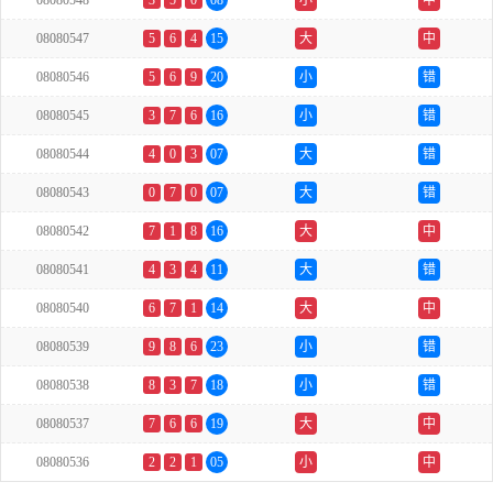
08080548
3
5
0
08
小
中
08080547
5
6
4
15
大
中
08080546
5
6
9
20
小
错
08080545
3
7
6
16
小
错
08080544
4
0
3
07
大
错
08080543
0
7
0
07
大
错
08080542
7
1
8
16
大
中
08080541
4
3
4
11
大
错
08080540
6
7
1
14
大
中
08080539
9
8
6
23
小
错
08080538
8
3
7
18
小
错
08080537
7
6
6
19
大
中
08080536
2
2
1
05
小
中