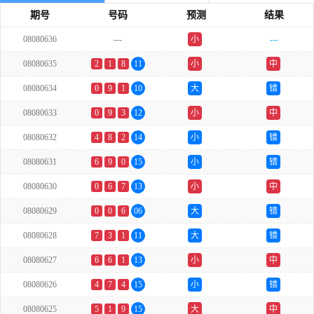
期号
号码
预测
结果
08080636
---
小
---
双
08080635
2
1
8
11
小
中
08080634
0
9
1
10
大
错
08080633
0
9
3
12
小
中
08080632
4
8
2
14
小
错
08080631
6
9
0
15
小
错
08080630
0
6
7
13
小
中
08080629
0
0
6
06
大
错
08080628
7
3
1
11
大
错
08080627
6
6
1
13
小
中
08080626
4
7
4
15
小
错
08080625
5
1
9
15
大
中