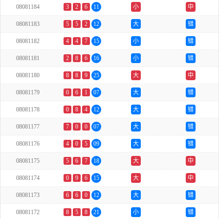
08081184
3
2
6
11
小
中
08081183
5
5
2
12
大
错
08081182
4
4
7
15
小
错
08081181
2
8
6
16
小
错
08081180
8
8
9
25
大
中
08081179
0
6
1
07
大
错
08081178
0
8
4
12
大
错
08081177
7
0
0
07
大
错
08081176
4
0
5
09
大
错
08081175
5
6
7
18
大
中
08081174
0
9
6
15
大
中
08081173
6
6
0
12
大
错
08081172
8
5
8
21
小
错