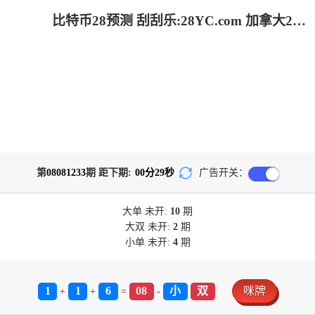
比特币28预测 刮刮乐:28YC.com 加拿大28-pc预测|加拿大PC结果查询|28在线预测咪牌查询|加拿大PC在线预测_专注研究_加拿大PC28_官方数据!
第
08081233
期 距下期:
00
分
29
秒
广告开关：
大单
未开:
10
期
大双
未开:
2
期
小单
未开:
4
期
1
1
6
08
小
双
咪牌
+
+
=
-