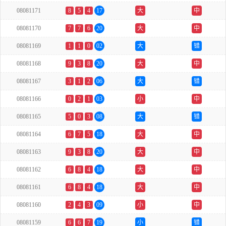
08081171
8
5
4
17
大
中
08081170
7
7
6
20
大
中
08081169
1
1
0
02
大
错
08081168
9
3
8
20
大
中
08081167
3
1
2
06
大
错
08081166
0
2
1
03
小
中
08081165
5
0
3
08
大
错
08081164
6
7
5
18
大
中
08081163
9
3
8
20
大
中
08081162
6
8
4
18
大
中
08081161
6
8
4
18
大
中
08081160
2
4
3
09
小
中
08081159
6
6
7
19
小
错