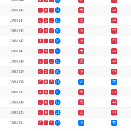
08081146
4
5
8
17
大
中
08081145
3
8
3
14
大
中
08081144
6
5
5
16
大
中
08081143
5
4
0
09
小
中
08081142
1
1
6
08
小
中
08081141
8
9
2
19
大
中
08081140
9
7
0
16
大
中
08081139
0
2
7
09
小
中
08081138
0
6
5
11
大
错
08081137
4
8
7
19
大
中
08081136
3
8
8
19
大
中
08081135
6
9
6
21
大
中
08081134
9
1
6
16
小
错