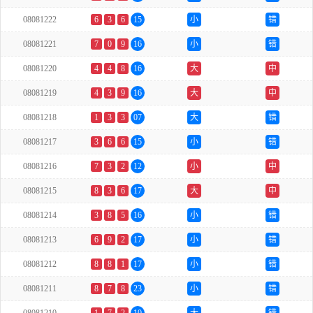
08081222
6
3
6
15
小
错
08081221
7
0
9
16
小
错
08081220
4
4
8
16
大
中
08081219
4
3
9
16
大
中
08081218
1
3
3
07
大
错
08081217
3
6
6
15
小
错
08081216
7
3
2
12
小
中
08081215
8
3
6
17
大
中
08081214
3
8
5
16
小
错
08081213
6
9
2
17
小
错
08081212
8
8
1
17
小
错
08081211
8
7
8
23
小
错