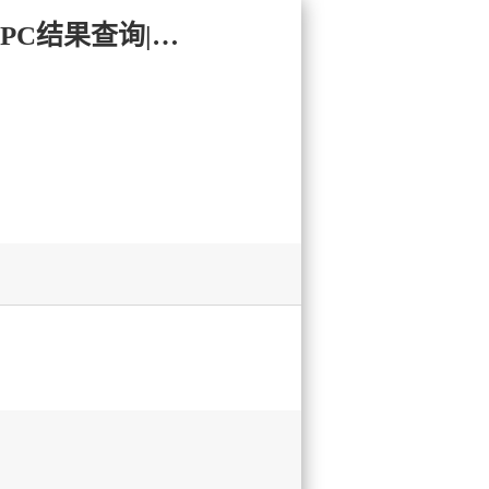
比特币28预测 刮刮乐:28YC.com 加拿大28-pc预测|加拿大PC结果查询|28在线预测咪牌查询|加拿大PC在线预测_专注研究_加拿大PC28_官方数据!