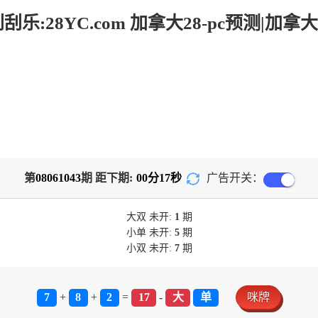
第
08061043
期 距下期:
00
分
16
秒
广告开关：
大双
未开:
1
期
小单
未开:
5
期
小双
未开:
7
期
7
+
8
+
2
=
17
-
大
单
咪牌