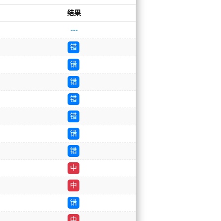
结果
---
错
错
错
错
错
错
错
中
中
错
中