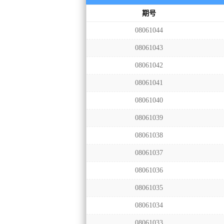
期号
08061044
08061043
08061042
08061041
08061040
08061039
08061038
08061037
08061036
08061035
08061034
08061033