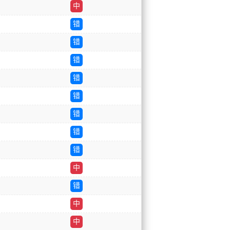
中
错
错
错
错
错
错
错
错
中
错
中
中