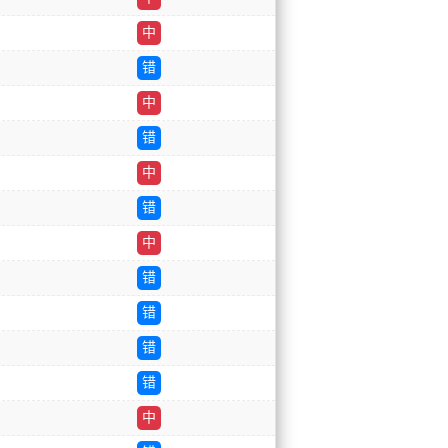
中
错
中
错
中
错
中
错
错
错
错
中