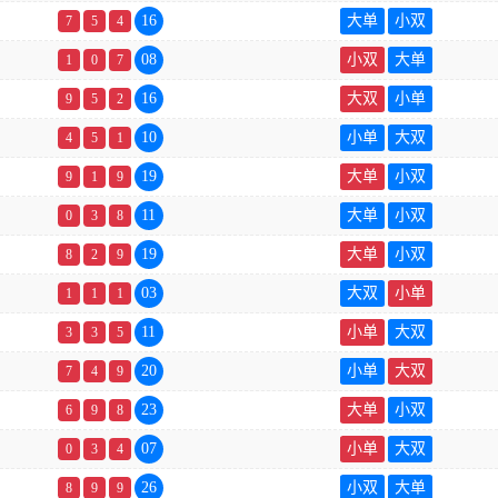
16
大单
小双
7
5
4
08
小双
大单
1
0
7
16
大双
小单
9
5
2
10
小单
大双
4
5
1
19
大单
小双
9
1
9
11
大单
小双
0
3
8
19
大单
小双
8
2
9
03
大双
小单
1
1
1
11
小单
大双
3
3
5
20
小单
大双
7
4
9
23
大单
小双
6
9
8
07
小单
大双
0
3
4
26
小双
大单
8
9
9