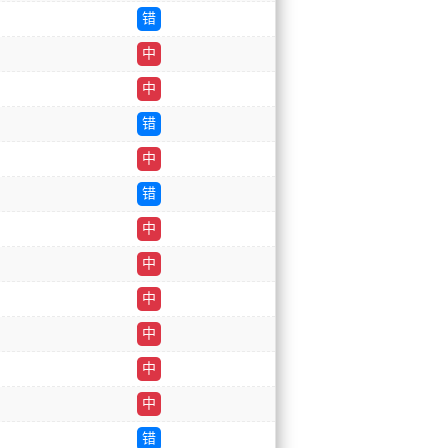
错
中
中
错
中
错
中
中
中
中
中
中
错