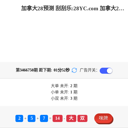
加拿大28预测 刮刮乐:28YC.com 加拿大28-pc预测|加拿大PC结果查询|28在线预测咪牌查询|加拿大PC在线预测_专注研究_加拿大PC28_官方数据!
第
3466750
期 距下期:
01
分
52
秒
广告开关：
大单
未开:
2
期
小单
未开:
1
期
小双
未开:
3
期
2
5
7
14
大
双
咪牌
+
+
=
-