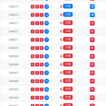
大双
3466675
8
8
4
20
殺
错
大双
3466674
6
7
1
14
殺
错
大双
3466673
3
1
1
05
殺
中
小双
3466672
2
6
5
13
殺
中
小双
3466671
1
7
9
17
殺
中
小单
3466670
6
7
6
19
殺
中
大单
3466669
9
3
8
20
殺
中
大双
3466668
0
4
5
09
殺
中
大双
3466667
4
2
4
10
殺
中
大双
3466666
2
6
2
10
殺
中
大双
3466665
1
4
3
08
殺
中
大单
3466664
3
1
6
10
殺
中
小单