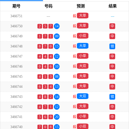
期号
号码
预测
结果
大单
3466751
---
殺
---
大单
3466750
2
5
7
14
殺
中
小双
3466749
1
7
1
09
殺
中
大单
3466748
8
7
0
15
殺
错
小单
3466747
4
4
4
12
殺
中
大双
3466746
0
4
6
10
殺
中
大单
3466745
4
1
3
08
殺
中
大单
3466744
6
3
4
13
殺
中
大双
3466743
4
8
2
14
殺
错
大单
3466742
4
7
1
12
殺
中
小单
3466741
5
6
9
20
殺
中
小双
3466740
7
0
8
15
殺
中