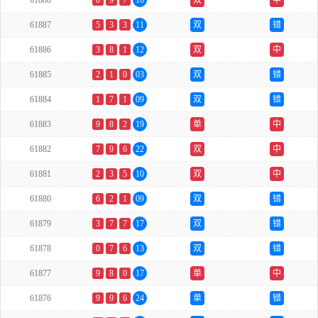
61888
0
9
7
16
双
中
61887
5
3
3
11
双
错
61886
3
8
1
12
双
中
61885
2
1
0
03
双
错
61884
1
7
1
09
双
错
61883
9
8
2
19
单
中
61882
7
9
6
22
双
中
61881
2
3
5
10
双
中
61880
6
2
1
09
双
错
61879
3
7
7
17
双
错
61878
0
7
6
13
双
错
61877
9
8
0
17
单
中
61876
9
9
6
24
单
错