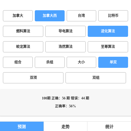
加拿大
加拿大西
台湾
比特币
燃料算法
导电算法
进化算法
蛟龙算法
浩然算法
至尊算法
组合
杀组
大小
单双
双项
双组
100期 正确：56 期 错误：44 期
正确率：56%
预测
走势
统计