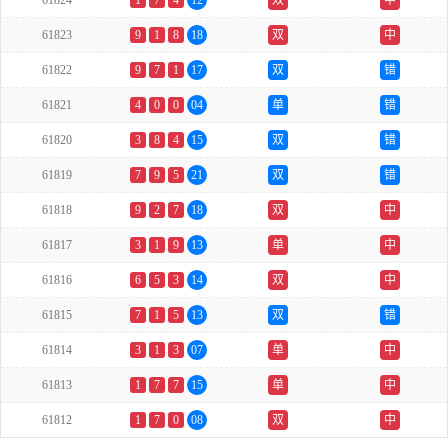
61824
1
7
4
12
双
中
61823
9
1
8
18
双
中
61822
9
7
1
17
双
错
61821
4
0
0
04
单
错
61820
3
8
4
15
双
错
61819
7
9
5
21
双
错
61818
9
2
7
18
双
中
61817
3
1
9
13
单
中
61816
6
5
3
14
双
中
61815
7
1
5
13
双
错
61814
3
1
3
07
单
中
61813
1
7
7
15
单
中
61812
1
7
0
08
双
中