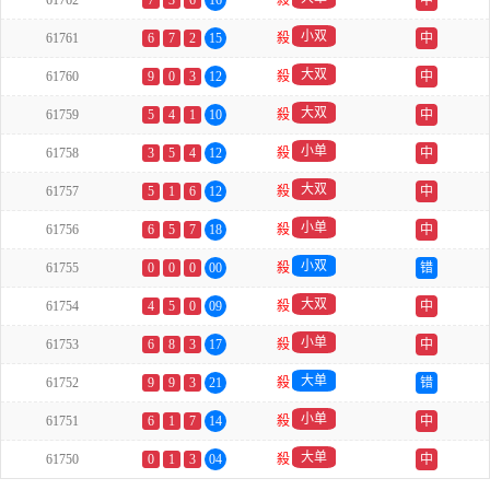
61762
7
3
6
16
殺
中
小双
61761
6
7
2
15
殺
中
大双
61760
9
0
3
12
殺
中
大双
61759
5
4
1
10
殺
中
小单
61758
3
5
4
12
殺
中
大双
61757
5
1
6
12
殺
中
小单
61756
6
5
7
18
殺
中
小双
61755
0
0
0
00
殺
错
大双
61754
4
5
0
09
殺
中
小单
61753
6
8
3
17
殺
中
大单
61752
9
9
3
21
殺
错
小单
61751
6
1
7
14
殺
中
大单
61750
0
1
3
04
殺
中