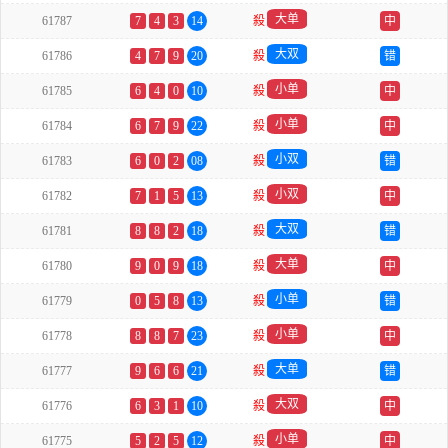
大单
61787
7
4
3
14
殺
中
大双
61786
4
7
9
20
殺
错
小单
61785
6
4
0
10
殺
中
小单
61784
6
7
9
22
殺
中
小双
61783
6
0
2
08
殺
错
小双
61782
7
1
5
13
殺
中
大双
61781
8
8
2
18
殺
错
大单
61780
9
0
9
18
殺
中
小单
61779
0
5
8
13
殺
错
小单
61778
8
8
7
23
殺
中
大单
61777
9
6
6
21
殺
错
大双
61776
6
3
1
10
殺
中
小单
61775
5
2
5
12
殺
中