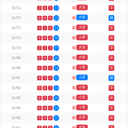
大双
61774
2
6
5
13
殺
中
大单
61773
6
8
9
23
殺
错
大双
61772
3
1
9
13
殺
中
小单
61771
4
8
4
16
殺
中
大双
61770
2
3
2
07
殺
中
大单
61769
2
9
5
16
殺
中
小单
61768
2
9
3
14
殺
中
小双
61767
4
3
5
12
殺
错
小单
61766
9
8
7
24
殺
中
小双
61765
8
5
3
16
殺
中
小单
61764
9
4
2
15
殺
中
大双
61763
3
9
9
21
殺
中
大单