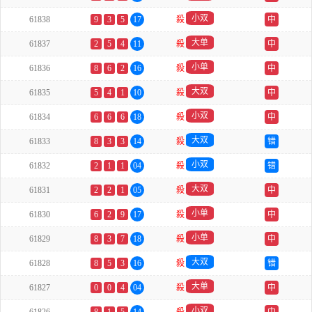
小双
61838
9
3
5
17
殺
中
大单
61837
2
5
4
11
殺
中
小单
61836
8
6
2
16
殺
中
大双
61835
5
4
1
10
殺
中
小双
61834
6
6
6
18
殺
中
大双
61833
8
3
3
14
殺
错
小双
61832
2
1
1
04
殺
错
大双
61831
2
2
1
05
殺
中
小单
61830
6
2
9
17
殺
中
小单
61829
8
3
7
18
殺
中
大双
61828
8
5
3
16
殺
错
大单
61827
0
0
4
04
殺
中
小双