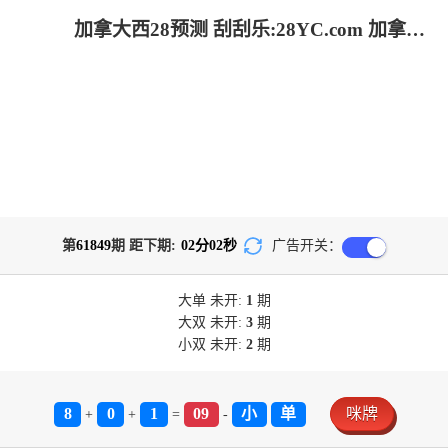
加拿大西28预测 刮刮乐:28YC.com 加拿大28-pc预测|加拿大PC结果查询|28在线预测咪牌查询|加拿大PC在线预测_专注研究_加拿大PC28_官方数据!
第
61849
期 距下期:
02
分
02
秒
广告开关：
大单
未开:
1
期
大双
未开:
3
期
小双
未开:
2
期
8
0
1
09
小
单
咪牌
+
+
=
-