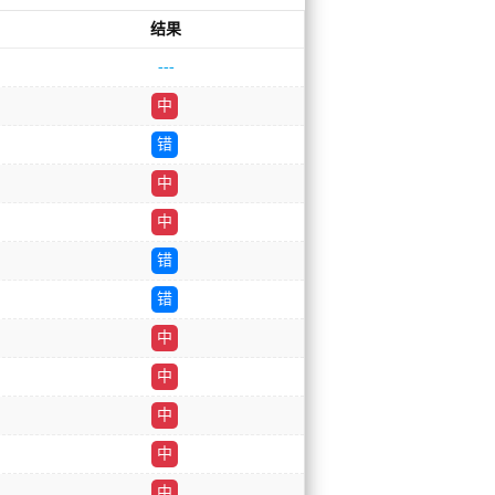
结果
---
中
错
中
中
错
错
中
中
中
中
中