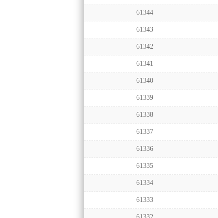
61344
61343
61342
61341
61340
61339
61338
61337
61336
61335
61334
61333
61332