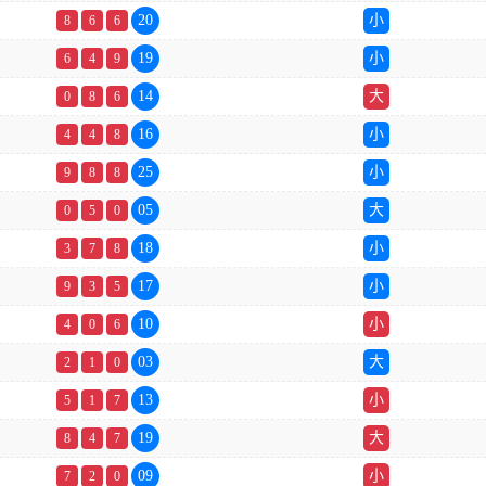
20
小
8
6
6
19
小
6
4
9
14
大
0
8
6
16
小
4
4
8
25
小
9
8
8
05
大
0
5
0
18
小
3
7
8
17
小
9
3
5
10
小
4
0
6
03
大
2
1
0
13
小
5
1
7
19
大
8
4
7
09
小
7
2
0