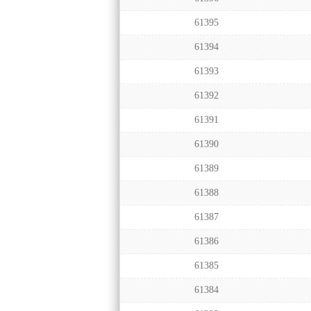
61395
61394
61393
61392
61391
61390
61389
61388
61387
61386
61385
61384