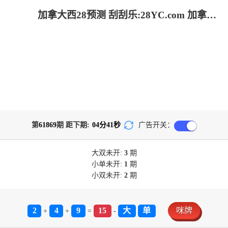
加拿大西28预测 刮刮乐:28YC.com 加拿大28-pc预测|加拿大PC结果查询|28在线预测咪牌查询|加拿大PC在线预测_专注研究_加拿大PC28_官方数据!
第
61869
期 距下期:
04
分
40
秒
广告开关：
大双
未开:
3
期
小单
未开:
1
期
小双
未开:
2
期
2
4
9
15
大
单
咪牌
+
+
=
-