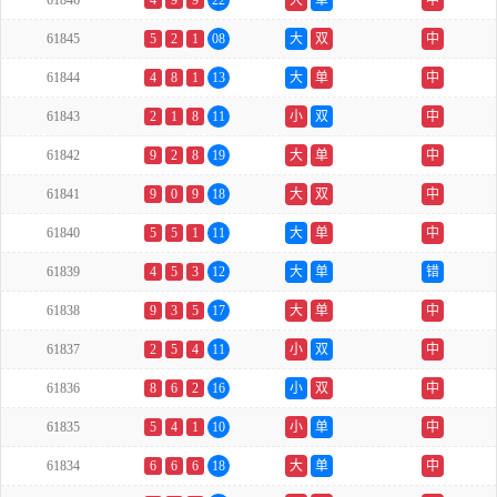
61846
4
9
9
22
大
单
中
61845
5
2
1
08
大
双
中
61844
4
8
1
13
大
单
中
61843
2
1
8
11
小
双
中
61842
9
2
8
19
大
单
中
61841
9
0
9
18
大
双
中
61840
5
5
1
11
大
单
中
61839
4
5
3
12
大
单
错
61838
9
3
5
17
大
单
中
61837
2
5
4
11
小
双
中
61836
8
6
2
16
小
双
中
61835
5
4
1
10
小
单
中
61834
6
6
6
18
大
单
中