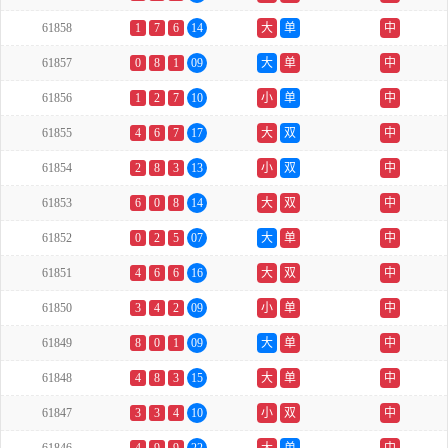
61858
1
7
6
14
大
单
中
61857
0
8
1
09
大
单
中
61856
1
2
7
10
小
单
中
61855
4
6
7
17
大
双
中
61854
2
8
3
13
小
双
中
61853
6
0
8
14
大
双
中
61852
0
2
5
07
大
单
中
61851
4
6
6
16
大
双
中
61850
3
4
2
09
小
单
中
61849
8
0
1
09
大
单
中
61848
4
8
3
15
大
单
中
61847
3
3
4
10
小
双
中