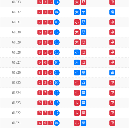
61833
8
3
3
14
大
双
中
61832
2
1
1
04
大
单
错
61831
2
2
1
05
小
双
中
61830
6
2
9
17
大
双
中
61829
8
3
7
18
大
双
中
61828
8
5
3
16
小
双
中
61827
0
0
4
04
大
双
中
61826
8
1
5
14
小
单
错
61825
2
2
5
09
小
双
中
61824
1
7
4
12
小
单
中
61823
9
1
8
18
大
单
中
61822
9
7
1
17
大
单
中
61821
4
0
0
04
小
单
中