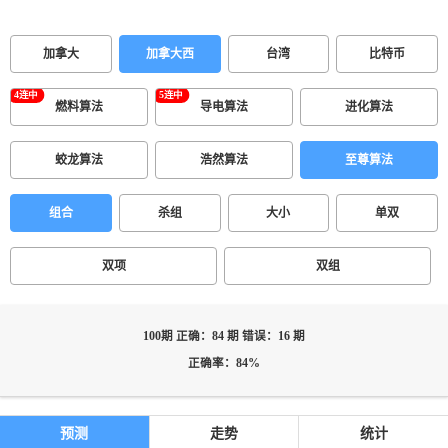
加拿大
加拿大西
台湾
比特币
燃料算法
导电算法
进化算法
蛟龙算法
浩然算法
至尊算法
组合
杀组
大小
单双
双项
双组
100期 正确：84 期 错误：16 期
正确率：84%
预测
走势
统计