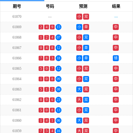
期号
号码
预测
结果
61870
---
小
双
---
61869
2
4
9
15
小
单
中
61868
1
2
4
07
小
双
中
61867
0
4
8
12
小
单
中
61866
7
8
3
18
小
单
错
61865
5
0
7
12
小
双
中
61864
1
0
8
09
小
双
中
61863
5
1
2
08
大
双
中
61862
8
9
6
23
大
双
中
61861
5
0
8
13
小
双
中
61860
1
4
1
06
大
双
中
61859
7
5
4
16
大
双
中