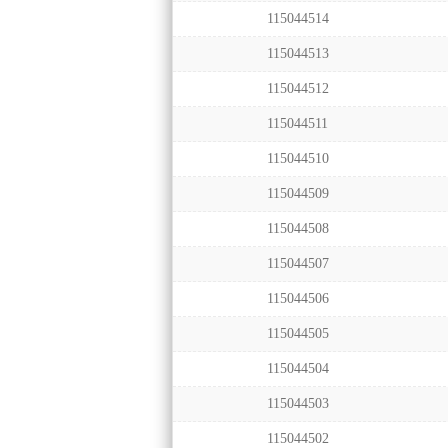
115044514
115044513
115044512
115044511
115044510
115044509
115044508
115044507
115044506
115044505
115044504
115044503
115044502