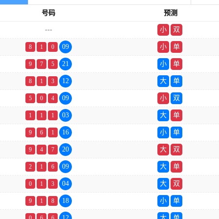
号码
预测
---
小
双
09
小
单
8
1
0
21
小
单
9
7
5
12
大
单
8
1
3
09
小
双
5
0
4
03
大
单
1
1
1
16
小
单
9
6
1
20
大
双
9
4
7
09
大
单
2
1
6
04
大
双
0
1
3
18
小
单
9
1
8
12
大
单
0
6
6