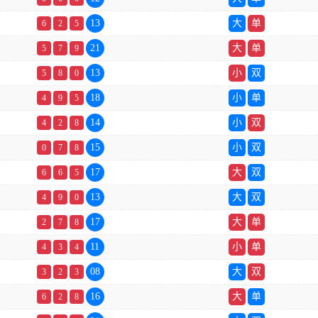
13
大
单
6
2
5
21
大
单
5
7
9
13
小
双
5
8
0
18
小
单
4
9
5
14
小
双
4
2
8
15
小
双
0
7
8
17
大
双
6
6
5
13
大
双
4
9
0
17
大
单
2
7
8
11
小
单
4
3
4
08
大
双
3
2
3
16
大
单
6
2
8