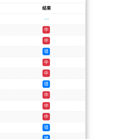
结果
---
中
中
错
中
中
错
中
中
中
错
错