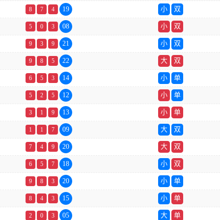
19
小
双
8
7
4
08
小
双
5
0
3
21
小
双
9
3
9
22
大
双
9
8
5
14
小
单
6
5
3
12
小
单
5
2
5
13
小
单
3
1
9
09
大
双
1
1
7
20
大
双
7
4
9
18
小
双
6
5
7
20
小
单
9
8
3
15
小
单
8
4
3
05
大
单
2
0
3