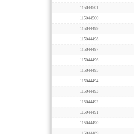
115044501
115044500
115044499
115044498
115044497
115044496
115044495
115044494
115044493
115044492
115044491
115044490
115044489