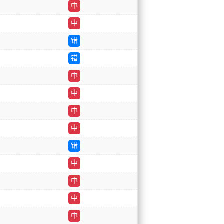
中
中
错
错
中
中
中
中
错
中
中
中
中