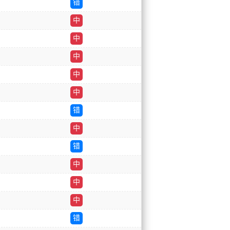
错
中
中
中
中
中
错
中
错
中
中
中
错