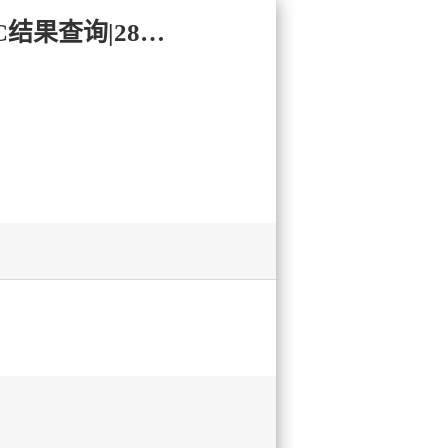
台湾28预测 刮刮乐:28YC.com 加拿大28-pc预测|加拿大PC结果查询|28在线预测咪牌查询|加拿大PC在线预测_专注研究_加拿大PC28_官方数据!