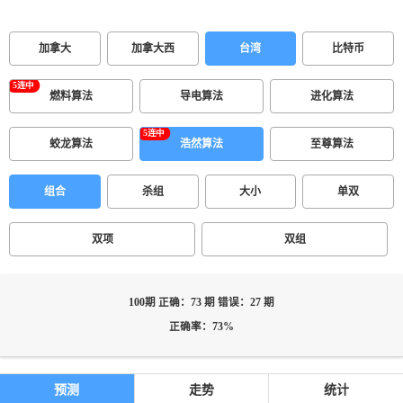
加拿大
加拿大西
台湾
比特币
燃料算法
导电算法
进化算法
蛟龙算法
浩然算法
至尊算法
组合
杀组
大小
单双
双项
双组
100期 正确：73 期 错误：27 期
正确率：73%
预测
走势
统计