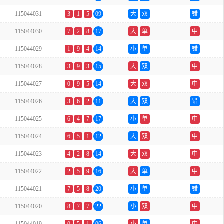
115044031
3
1
5
09
大
双
错
115044030
7
2
8
17
大
单
中
115044029
1
9
4
14
小
单
错
115044028
3
9
3
15
大
双
中
115044027
0
9
5
14
大
双
中
115044026
3
6
2
11
大
双
错
115044025
6
4
7
17
小
单
中
115044024
6
5
1
12
大
双
中
115044023
4
2
8
14
大
双
中
115044022
2
5
9
16
大
单
中
115044021
7
5
8
20
小
单
错
115044020
8
7
7
22
小
双
中