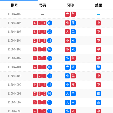
期号
号码
预测
结果
115044107
---
大
单
---
115044106
6
2
1
09
小
双
中
115044105
8
8
6
22
大
单
中
115044104
2
8
3
13
小
双
中
115044103
0
3
6
09
小
双
中
115044102
2
9
6
17
小
单
中
115044101
4
3
0
07
大
双
错
115044100
1
7
9
17
小
单
中
115044099
9
3
6
18
小
双
中
115044098
7
1
0
08
大
单
错
115044097
3
7
0
10
大
单
错
115044096
4
8
2
14
小
双
中