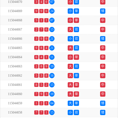
115044070
3
4
0
07
小
双
中
115044069
9
9
6
24
小
单
错
115044068
5
1
1
07
小
单
中
115044067
2
7
6
15
大
双
中
115044066
3
9
9
21
小
双
错
115044065
9
8
4
21
大
双
中
115044064
6
4
1
11
小
单
中
115044063
2
8
9
19
大
双
中
115044062
5
3
8
16
大
单
中
115044061
8
5
2
15
大
单
中
115044060
7
9
3
19
大
单
中
115044059
1
2
1
04
大
单
错
115044058
7
7
1
15
小
双
错