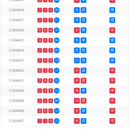
115044019
0
5
1
06
小
单
中
115044018
2
2
5
09
大
双
错
115044017
2
2
7
11
大
双
错
115044016
0
6
4
10
小
单
中
115044015
4
0
0
04
大
单
错
115044014
2
2
5
09
大
双
错
115044013
1
9
9
19
小
双
错
115044012
0
3
8
11
小
双
中
115044011
2
8
8
18
大
双
中
115044010
2
4
8
14
大
单
中
115044009
2
2
4
08
小
双
中
115044008
4
8
2
14
大
单
中
115044007
7
7
9
23
大
双
中