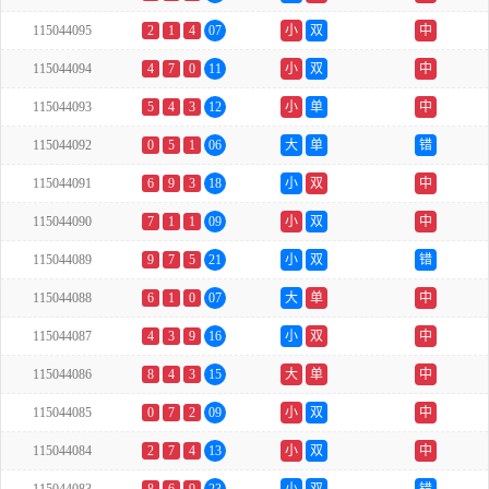
115044095
2
1
4
07
小
双
中
115044094
4
7
0
11
小
双
中
115044093
5
4
3
12
小
单
中
115044092
0
5
1
06
大
单
错
115044091
6
9
3
18
小
双
中
115044090
7
1
1
09
小
双
中
115044089
9
7
5
21
小
双
错
115044088
6
1
0
07
大
单
中
115044087
4
3
9
16
小
双
中
115044086
8
4
3
15
大
单
中
115044085
0
7
2
09
小
双
中
115044084
2
7
4
13
小
双
中