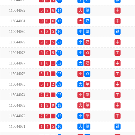
115044083
8
6
9
23
小
双
错
115044082
0
8
6
14
大
单
中
115044081
9
0
6
15
大
双
中
115044080
8
3
5
16
小
单
错
115044079
9
8
5
22
小
双
中
115044078
6
9
9
24
小
双
中
115044077
1
0
1
02
大
双
中
115044076
5
1
1
07
小
双
中
115044075
6
1
2
09
大
单
中
115044074
2
4
1
07
小
单
中
115044073
1
9
9
19
大
单
中
115044072
7
9
1
17
小
单
中
115044071
1
4
5
10
大
单
错