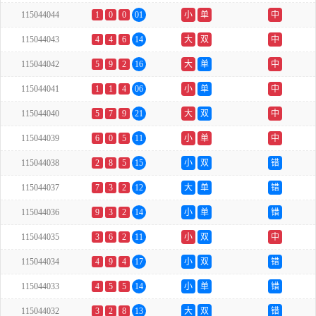
115044044
1
0
0
01
小
单
中
115044043
4
4
6
14
大
双
中
115044042
5
9
2
16
大
单
中
115044041
1
1
4
06
小
单
中
115044040
5
7
9
21
大
双
中
115044039
6
0
5
11
小
单
中
115044038
2
8
5
15
小
双
错
115044037
7
3
2
12
大
单
错
115044036
9
3
2
14
小
单
错
115044035
3
6
2
11
小
双
中
115044034
4
9
4
17
小
双
错
115044033
4
5
5
14
小
单
错
115044032
3
2
8
13
大
双
错