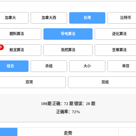
加拿大
加拿大西
台湾
比特币
燃料算法
导电算法
进化算法
蛟龙算法
浩然算法
至尊算法
组合
杀组
大小
单双
双项
双组
100期 正确：72 期 错误：28 期
正确率：72%
走势