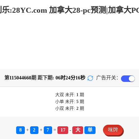
第
115044660
期 距下期:
06
时
24
分
16
秒
广告开关：
大双
未开:
1
期
小单
未开:
5
期
小双
未开:
2
期
8
+
2
+
7
=
17
-
大
单
咪牌