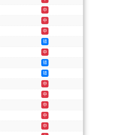
中
中
中
错
中
错
错
中
中
中
中
中