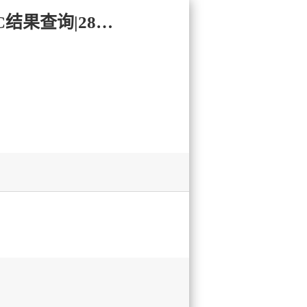
台湾28预测 刮刮乐:28YC.com 加拿大28-pc预测|加拿大PC结果查询|28在线预测咪牌查询|加拿大PC在线预测_专注研究_加拿大PC28_官方数据!