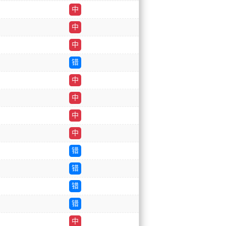
中
中
中
错
中
中
中
中
错
错
错
错
中