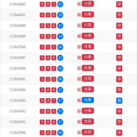
小双
115044002
0
0
3
03
殺
中
小单
115044001
0
2
8
10
殺
中
小双
115044000
0
5
6
11
殺
中
小单
115043999
9
5
0
14
殺
中
大单
115043998
3
1
2
06
殺
中
小单
115043997
5
4
6
15
殺
中
大单
115043996
1
4
0
05
殺
中
大双
115043995
1
2
3
06
殺
中
大单
115043994
5
0
6
11
殺
中
大单
115043993
6
4
7
17
殺
错
小单
115043992
5
8
4
17
殺
中
大双
115043991
3
8
6
17
殺
中
大双
115043990
1
8
0
09
殺
中