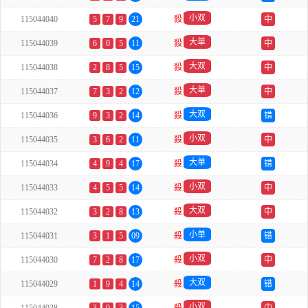
小双
115044040
5
7
9
21
殺
中
大单
115044039
6
0
5
11
殺
中
大双
115044038
2
8
5
15
殺
中
大单
115044037
7
3
2
12
殺
中
大双
115044036
9
3
2
14
殺
错
小双
115044035
3
6
2
11
殺
中
大单
115044034
4
9
4
17
殺
错
小双
115044033
4
5
5
14
殺
中
大双
115044032
3
2
8
13
殺
中
小单
115044031
3
1
5
09
殺
错
小双
115044030
7
2
8
17
殺
中
大双
115044029
1
9
4
14
殺
错
小双