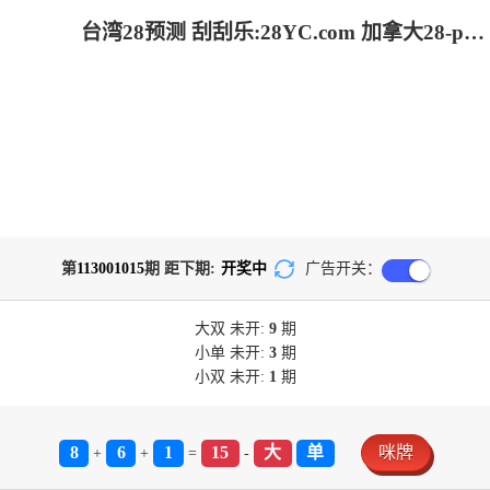
台湾28预测 刮刮乐:28YC.com 加拿大28-pc预测|加拿大PC结果查询|28在线预测咪牌查询|加拿大PC在线预测_专注研究_加拿大PC28_官方数据!
第
113001015
期 距下期:
开奖中
广告开关：
大双
未开:
9
期
小单
未开:
3
期
小双
未开:
1
期
8
6
1
15
大
单
咪牌
+
+
=
-