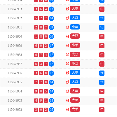
115043964
1
9
0
10
殺
错
大单
115043963
3
6
4
13
殺
中
大双
115043962
5
2
7
14
殺
错
小单
115043961
2
0
7
09
殺
错
大双
115043960
1
8
0
09
殺
中
小单
115043959
6
9
2
17
殺
中
大双
115043958
6
7
4
17
殺
中
小双
115043957
6
4
7
17
殺
中
大单
115043956
3
6
8
17
殺
错
大双
115043955
7
7
0
14
殺
错
大单
115043954
9
0
5
14
殺
中
大单
115043953
4
9
1
14
殺
中
大单
115043952
3
0
2
05
殺
中