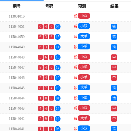
期号
号码
预测
结果
小双
113001016
---
殺
---
小双
115044051
0
4
0
04
殺
错
大单
115044050
6
3
6
15
殺
错
小单
115044049
6
3
2
11
殺
错
小双
115044048
3
6
4
13
殺
中
小单
115044047
8
4
0
12
殺
中
小单
115044046
2
4
4
10
殺
中
大单
115044045
8
7
4
19
殺
错
小单
115044044
1
0
0
01
殺
错
小双
115044043
4
4
6
14
殺
中
大单
115044042
5
9
2
16
殺
中
小双
115044041
1
1
4
06
殺
错