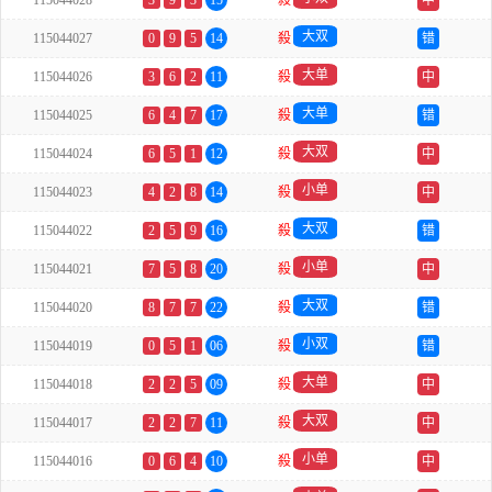
115044028
3
9
3
15
殺
中
大双
115044027
0
9
5
14
殺
错
大单
115044026
3
6
2
11
殺
中
大单
115044025
6
4
7
17
殺
错
大双
115044024
6
5
1
12
殺
中
小单
115044023
4
2
8
14
殺
中
大双
115044022
2
5
9
16
殺
错
小单
115044021
7
5
8
20
殺
中
大双
115044020
8
7
7
22
殺
错
小双
115044019
0
5
1
06
殺
错
大单
115044018
2
2
5
09
殺
中
大双
115044017
2
2
7
11
殺
中
小单
115044016
0
6
4
10
殺
中