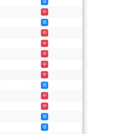
错
中
错
中
中
中
中
中
错
中
中
错
错