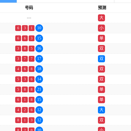
号码
预测
---
大
10
小
6
3
1
15
单
6
6
3
16
双
3
8
5
17
双
3
7
7
18
双
4
6
8
14
双
5
3
6
21
单
5
8
8
15
单
6
1
8
12
大
4
2
6
12
双
8
1
3
10
小
8
2
0