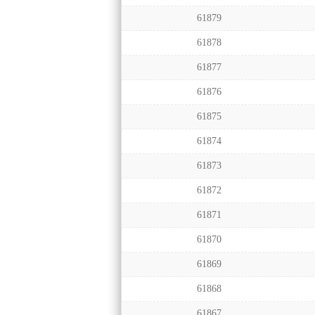
61879
61878
61877
61876
61875
61874
61873
61872
61871
61870
61869
61868
61867