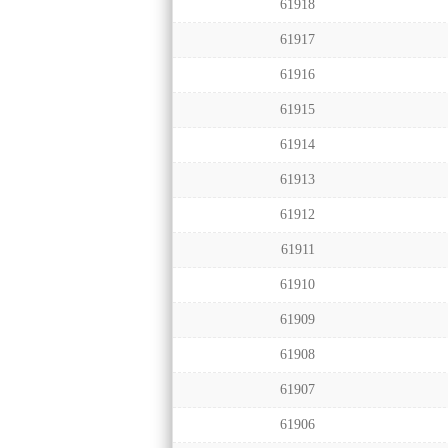
61918
61917
61916
61915
61914
61913
61912
61911
61910
61909
61908
61907
61906