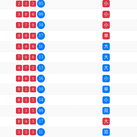
05
小
2
1
2
09
小
3
0
6
10
小
3
7
0
17
单
9
8
0
11
大
1
4
6
13
大
7
0
6
13
大
4
7
2
16
小
9
6
1
10
单
0
2
8
14
小
8
1
5
09
双
1
3
5
17
大
8
4
5
11
双
5
5
1