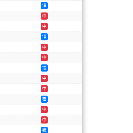
错
中
中
错
中
中
错
中
中
错
中
中
错