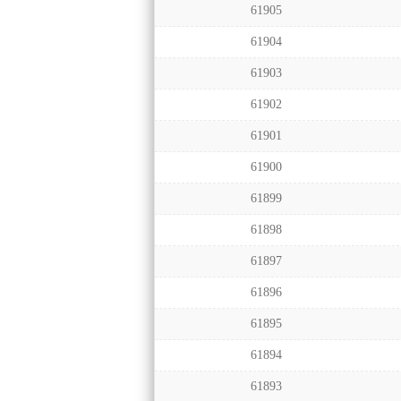
61905
61904
61903
61902
61901
61900
61899
61898
61897
61896
61895
61894
61893