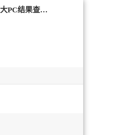
加拿大西28预测 刮刮乐:28YC.com 加拿大28-pc预测|加拿大PC结果查询|28在线预测咪牌查询|加拿大PC在线预测_专注研究_加拿大PC28_官方数据!