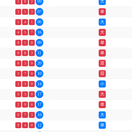
09
大
1
6
2
07
单
3
1
3
06
大
1
4
1
16
大
4
5
7
09
单
8
1
0
11
单
0
8
3
20
双
8
3
9
10
双
3
7
0
14
小
2
3
9
17
大
5
3
9
17
单
2
9
6
10
大
0
7
3
12
单
8
4
0