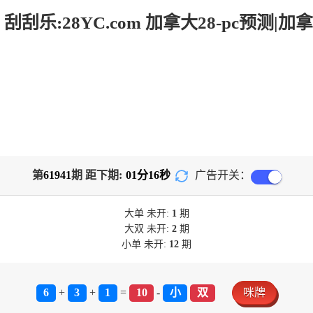
第
61941
期 距下期:
01
分
16
秒
广告开关：
大单
未开:
1
期
大双
未开:
2
期
小单
未开:
12
期
6
+
3
+
1
=
10
-
小
双
咪牌