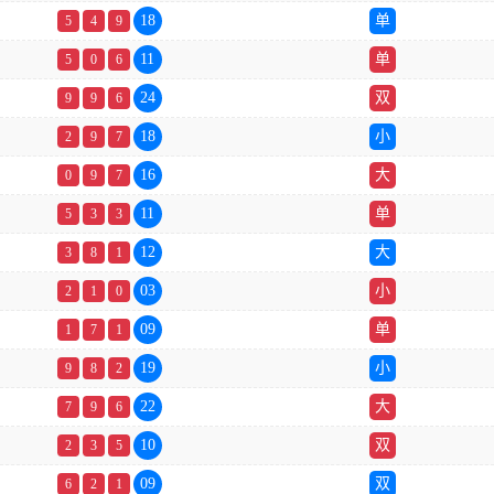
18
单
5
4
9
11
单
5
0
6
24
双
9
9
6
18
小
2
9
7
16
大
0
9
7
11
单
5
3
3
12
大
3
8
1
03
小
2
1
0
09
单
1
7
1
19
小
9
8
2
22
大
7
9
6
10
双
2
3
5
09
双
6
2
1