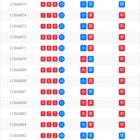
115044875
4
6
9
19
小
双
错
115044874
7
7
9
23
小
单
中
115044873
7
9
6
22
小
双
中
115044872
6
8
3
17
小
单
中
115044871
8
8
4
20
小
双
中
115044870
0
9
4
13
小
双
中
115044869
8
3
3
14
大
单
中
115044868
9
6
3
18
小
双
中
115044867
2
2
2
06
小
单
中
115044866
6
3
2
11
小
单
中
115044865
1
7
7
15
大
单
中
115044864
5
1
5
11
大
单
中
115044863
1
3
2
06
大
单
错