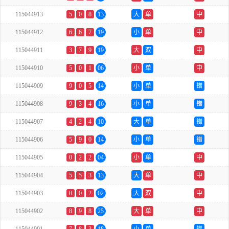
115044913
5
0
8
13
大
单
中
115044912
6
6
7
19
小
单
中
115044911
3
7
9
19
大
双
中
115044910
5
0
1
06
小
单
中
115044909
9
0
5
14
小
单
错
115044908
9
3
4
16
小
单
错
115044907
4
2
4
10
大
单
错
115044906
5
9
0
14
小
单
错
115044905
0
2
2
04
小
单
中
115044904
5
5
3
13
大
单
中
115044903
0
0
2
02
大
双
中
115044902
8
9
8
25
大
单
中