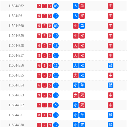
115044862
2
0
3
05
大
单
中
115044861
0
9
3
12
大
双
中
115044860
0
6
0
06
小
单
中
115044859
7
3
0
10
小
双
中
115044858
6
5
7
18
大
双
中
115044857
8
5
1
14
大
双
中
115044856
6
1
4
11
大
双
错
115044855
7
7
3
17
大
双
中
115044854
6
3
5
14
小
单
错
115044853
9
2
5
16
大
双
中
115044852
7
8
7
22
小
双
中
115044851
8
1
9
18
小
单
错
115044850
1
7
9
17
小
双
错