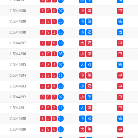
115044901
7
8
3
18
小
单
错
115044900
7
0
0
07
小
单
中
115044899
5
8
7
20
小
单
错
115044898
4
9
2
15
小
双
错
115044897
7
3
6
16
大
双
中
115044896
4
0
1
05
小
单
中
115044895
0
3
4
07
大
双
错
115044894
3
3
5
11
小
单
中
115044893
7
4
9
20
小
双
中
115044892
0
0
2
02
小
单
中
115044891
3
6
2
11
大
单
中
115044890
1
5
9
15
小
双
错
115044889
2
9
6
17
大
单
中