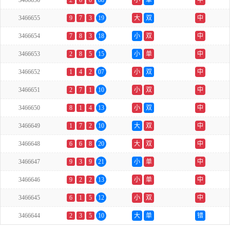
3466656
2
6
0
08
小
单
中
3466655
9
7
3
19
大
双
中
3466654
7
8
3
18
小
双
中
3466653
2
8
5
15
小
单
中
3466652
1
4
2
07
小
双
中
3466651
2
7
1
10
小
双
中
3466650
8
1
4
13
小
双
中
3466649
1
7
2
10
大
双
中
3466648
6
6
8
20
大
双
中
3466647
9
3
9
21
小
单
中
3466646
9
2
2
13
小
单
中
3466645
6
1
5
12
小
双
中
3466644
2
3
5
10
大
单
错