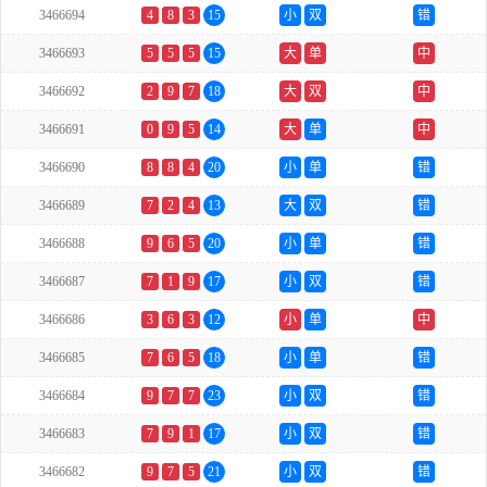
3466694
4
8
3
15
小
双
错
3466693
5
5
5
15
大
单
中
3466692
2
9
7
18
大
双
中
3466691
0
9
5
14
大
单
中
3466690
8
8
4
20
小
单
错
3466689
7
2
4
13
大
双
错
3466688
9
6
5
20
小
单
错
3466687
7
1
9
17
小
双
错
3466686
3
6
3
12
小
单
中
3466685
7
6
5
18
小
单
错
3466684
9
7
7
23
小
双
错
3466683
7
9
1
17
小
双
错
3466682
9
7
5
21
小
双
错