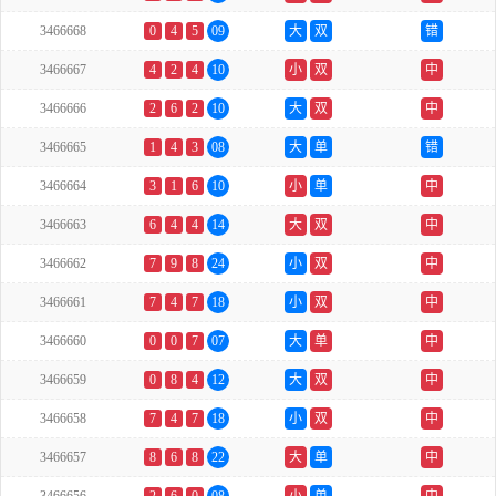
3466668
0
4
5
09
大
双
错
3466667
4
2
4
10
小
双
中
3466666
2
6
2
10
大
双
中
3466665
1
4
3
08
大
单
错
3466664
3
1
6
10
小
单
中
3466663
6
4
4
14
大
双
中
3466662
7
9
8
24
小
双
中
3466661
7
4
7
18
小
双
中
3466660
0
0
7
07
大
单
中
3466659
0
8
4
12
大
双
中
3466658
7
4
7
18
小
双
中
3466657
8
6
8
22
大
单
中