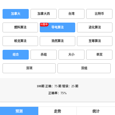
加拿大
加拿大西
台湾
比特币
燃料算法
导电算法
进化算法
蛟龙算法
浩然算法
至尊算法
组合
杀组
大小
单双
双项
双组
100期 正确：75 期 错误：25 期
正确率：75%
预测
走势
统计